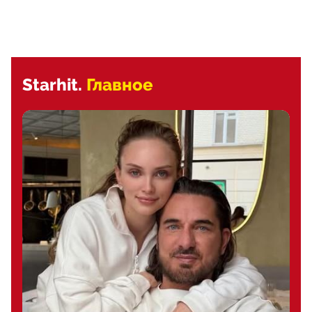
Starhit.
Главное