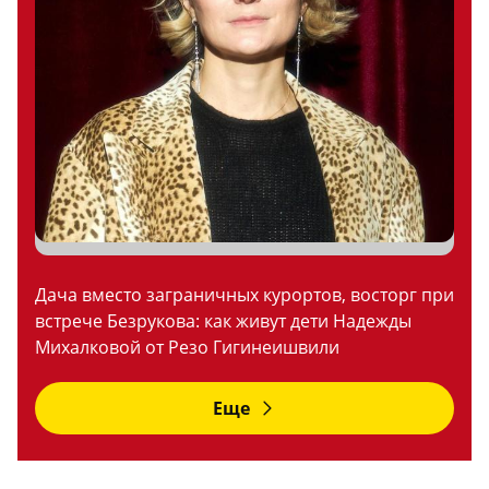
Дача вместо заграничных курортов, восторг при
встрече Безрукова: как живут дети Надежды
Михалковой от Резо Гигинеишвили
Еще