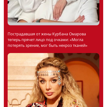
Пострадавшая от жены Курбана Омарова
теперь прячет лицо под очками: «Могла
потерять зрение, мог быть некроз тканей»