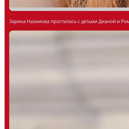
Зарина Назимова простилась с детьми Дианой и Ром