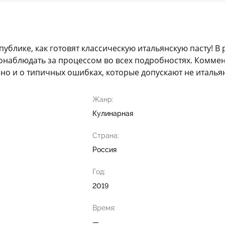
ике, как готовят классическую итальянскую пасту! В ре
 понаблюдать за процессом во всех подробностях. Комме
 но и о типичных ошибках, которые допускают не италья
Жанр:
Кулинарная
Страна:
Россия
Год:
2019
Время:
—