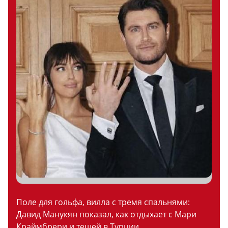
Поле для гольфа, вилла с тремя спальнями:
Давид Манукян показал, как отдыхает с Мари
Краймбрери и тещей в Турции