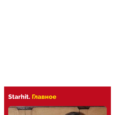
Starhit.
Главное