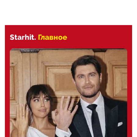
Starhit.
Главное