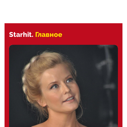
Starhit.
Главное