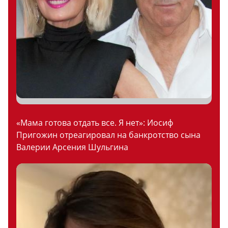
«Мама готова отдать все. Я нет»: Иосиф
Пригожин отреагировал на банкротство сына
Валерии Арсения Шульгина