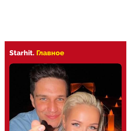
Starhit.
Главное