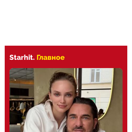
Starhit.
Главное