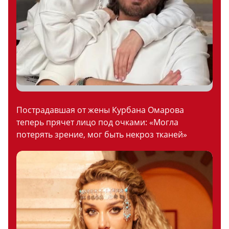
Пострадавшая от жены Курбана Омарова
теперь прячет лицо под очками: «Могла
потерять зрение, мог быть некроз тканей»