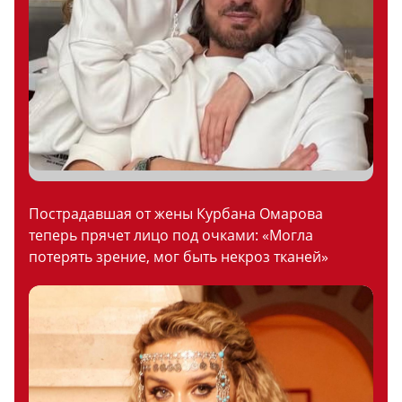
Пострадавшая от жены Курбана Омарова
теперь прячет лицо под очками: «Могла
потерять зрение, мог быть некроз тканей»