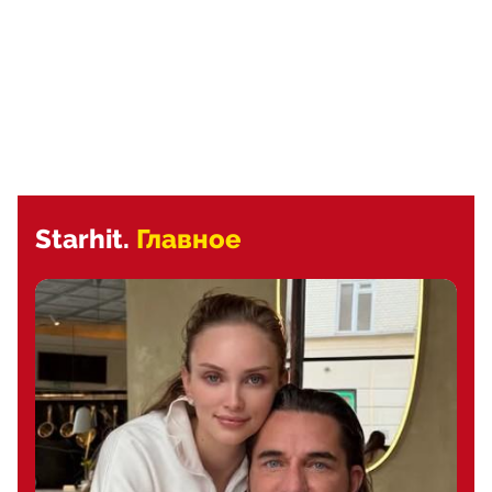
Starhit.
Главное