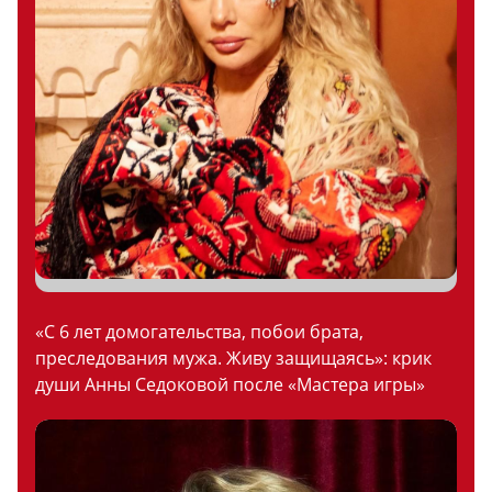
«С 6 лет домогательства, побои брата,
преследования мужа. Живу защищаясь»: крик
души Анны Седоковой после «Мастера игры»