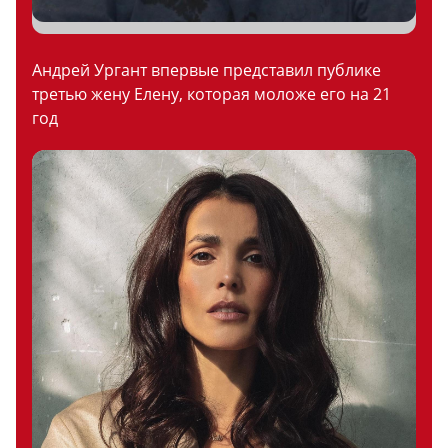
Андрей Ургант впервые представил публике
третью жену Елену, которая моложе его на 21
год