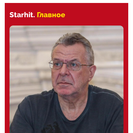
Starhit.
Главное