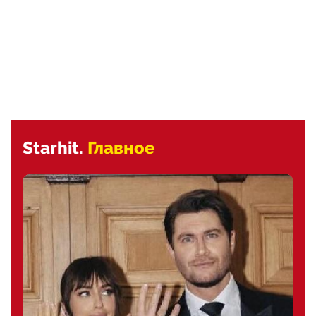
Starhit.
Главное