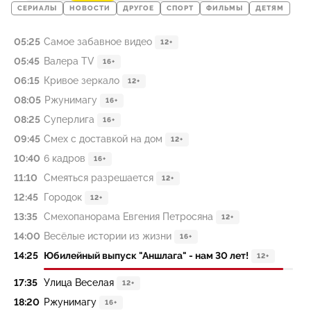
СЕРИАЛЫ
НОВОСТИ
ДРУГОЕ
СПОРТ
ФИЛЬМЫ
ДЕТЯМ
05:25
Самое забавное видео
12+
05:45
Валера TV
16+
06:15
Кривое зеркало
12+
08:05
Ржунимагу
16+
08:25
Суперлига
16+
09:45
Смех с доставкой на дом
12+
10:40
6 кадров
16+
11:10
Смеяться разрешается
12+
12:45
Городок
12+
13:35
Смехопанорама Евгения Петросяна
12+
14:00
Весёлые истории из жизни
16+
14:25
Юбилейный выпуск "Аншлага" - нам 30 лет!
12+
17:35
Улица Веселая
12+
18:20
Ржунимагу
16+