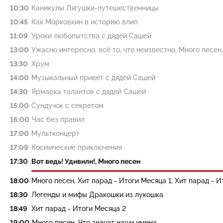
10:30
Каникулы Лягушки-путешественницы
10:45
Как Морковкин в историю влип
11:09
Уроки любопытства с дядей Сашей
13:00
Ужасно интересно, всё то, что неизвестно, Много песен
13:30
Хрум
14:00
Музыкальный привет с дядей Сашей
14:30
Ярмарка талантов с дядей Сашей
15:00
Сундучок с секретом
16:00
Час без правил
17:00
Мультконцерт
17:09
Космические приключения
17:30
Вот ведь! Удивили!, Много песен
18:00
Много песен, Хит парад - Итоги Месяца 1, Хит парад - И
18:30
Легенды и мифы Дракошки из лукошка
18:49
Хит парад - Итоги Месяца 2
19:00
Много песен, Что значат наши имена