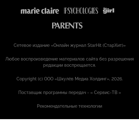
Сетевое издание «Онлайн журнал StarHit (СтарХит)»
Любое воспроизведение материалов сайта без разрешения
редакции воспрещается.
Copyright (с) ООО «Шкулёв Медиа Холдинг», 2026.
Поставщик программы передач - «
Сервис-ТВ
»
Рекомендательные технологии