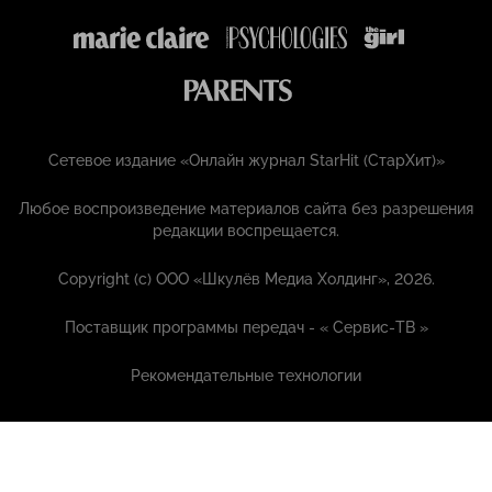
Сетевое издание «Онлайн журнал StarHit (СтарХит)»
Любое воспроизведение материалов сайта без разрешения
редакции воспрещается.
Copyright (с) ООО «Шкулёв Медиа Холдинг», 2026.
Поставщик программы передач - «
Сервис-ТВ
»
Рекомендательные технологии