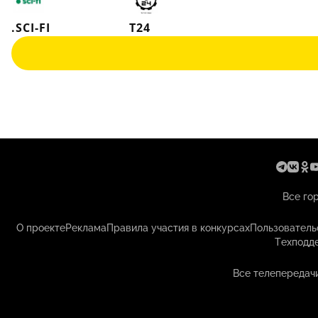
.SCI-FI
Т24
Все го
О проекте
Реклама
Правила участия в конкурсах
Пользователь
Техподд
Все телепередачи