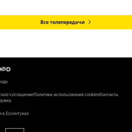
Все телепередачи
рода
ское соглашение
Политика использования cookies
Контакты
ержка
 в Ессентуках