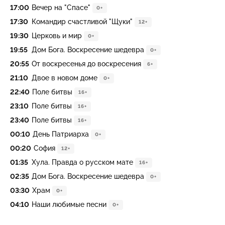
17:00
Вечер на "Спасе"
0+
17:30
Командир счастливой "Щуки"
12+
19:30
Церковь и мир
0+
19:55
Дом Бога. Воскресение шедевра
0+
20:55
От воскресенья до воскресения
6+
21:10
Двое в новом доме
0+
22:40
Поле битвы
16+
23:10
Поле битвы
16+
23:40
Поле битвы
16+
00:10
День Патриарха
0+
00:20
София
12+
01:35
Хула. Правда о русском мате
16+
02:35
Дом Бога. Воскресение шедевра
0+
03:30
Храм
0+
04:10
Наши любимые песни
0+