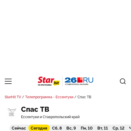
StarHit TV
Телепрограмма - Ессентуки
Спас ТВ
Спас ТВ
Ессентуки и Ставропольский край
Сейчас
Сегодня
Сб, 8
Вс, 9
Пн, 10
Вт, 11
Ср, 12
Ч