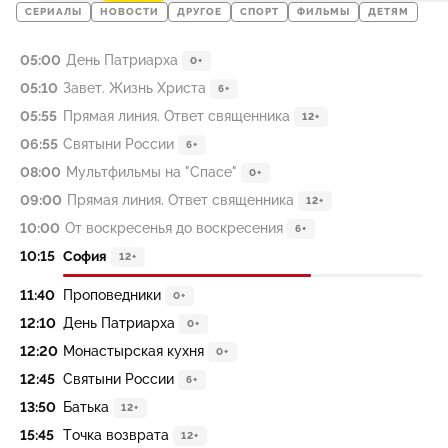
СЕРИАЛЫ
НОВОСТИ
ДРУГОЕ
СПОРТ
ФИЛЬМЫ
ДЕТЯМ
05:00
День Патриарха
0+
05:10
Завет. Жизнь Христа
6+
05:55
Прямая линия. Ответ священника
12+
06:55
Святыни России
6+
08:00
Мультфильмы на "Спасе"
0+
09:00
Прямая линия. Ответ священника
12+
10:00
От воскресенья до воскресения
6+
10:15
София
12+
11:40
Проповедники
0+
12:10
День Патриарха
0+
12:20
Монастырская кухня
0+
12:45
Святыни России
6+
13:50
Батька
12+
15:45
Точка возврата
12+