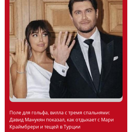
Поле для гольфа, вилла с тремя спальнями:
Давид Манукян показал, как отдыхает с Мари
Краймбрери и тещей в Турции