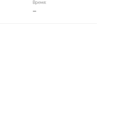
Время:
—