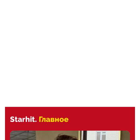
Starhit.
Главное