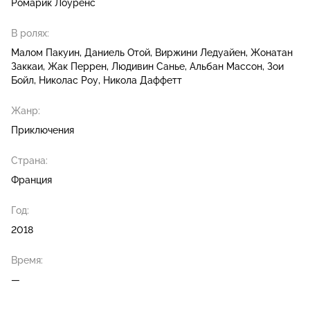
Ромарик Лоуренс
В ролях:
Малом Пакуин
Даниель Отой
Виржини Ледуайен
Жонатан
Заккаи
Жак Перрен
Людивин Санье
Альбан Массон
Зои
Бойл
Николас Роу
Никола Даффетт
Жанр:
Приключения
Страна:
Франция
Год:
2018
Время:
—