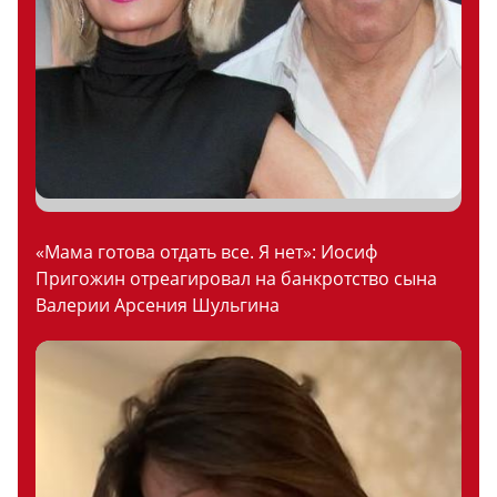
«Мама готова отдать все. Я нет»: Иосиф
Пригожин отреагировал на банкротство сына
Валерии Арсения Шульгина