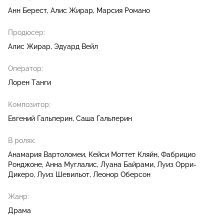
Анн Берест
Алис Жирар
Марсия Романо
Продюсер:
Алис Жирар
Эдуард Вейл
Оператор:
Лорен Танги
Композитор:
Евгений Гальперин
Саша Гальперин
В ролях:
Анамария Вартоломеи
Кейси Моттет Кляйн
Фабрицио
Ронджоне
Анна Муглалис
Луана Байрами
Луиз Орри-
Дикеро
Луиз Шевильот
Леонор Оберсон
Жанр:
Драма