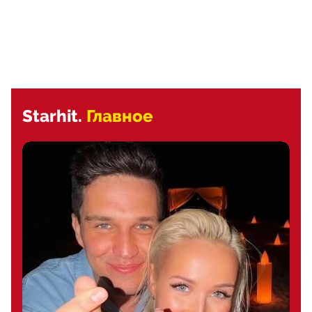
Starhit.
Главное