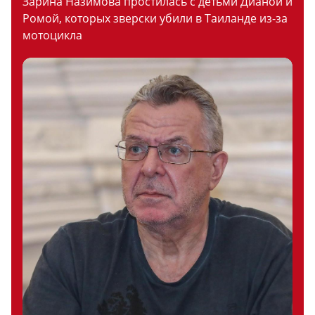
Зарина Назимова простилась с детьми Дианой и
Ромой, которых зверски убили в Таиланде из-за
мотоцикла