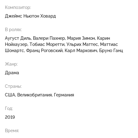
Композитор:
Джеймс Ньютон Ховард
В ролях:
Аугуст Диль
Валери Пахнер
Мария Зимон
Карин
Нойхаузер
Тобиас Моретти
Ульрих Маттес
Маттиас
Шонартс
Франц Роговский
Карл Маркович
Бруно Ганц
Жанр:
Драма
Страны:
США, Великобритания, Германия
Год:
2019
Время: