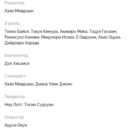
Режиссер:
Хаяо Миядзаки
В ролях:
Тиэко Байсё
Такуя Кимура
Акихиро Мива
Тацуя Гасюин
Рюносукэ Камики
Мицунори Исаки
Ё Оидзуми
Акио Оцука
Дайдзиро Харада
Композитор:
Дзё Хисаиси
Сценарист:
Хаяо Миядзаки
Диана Уинн Джонс
Продюсер:
Нед Лотт
Тосио Судзуки
Оператор:
Ацуси Окуи