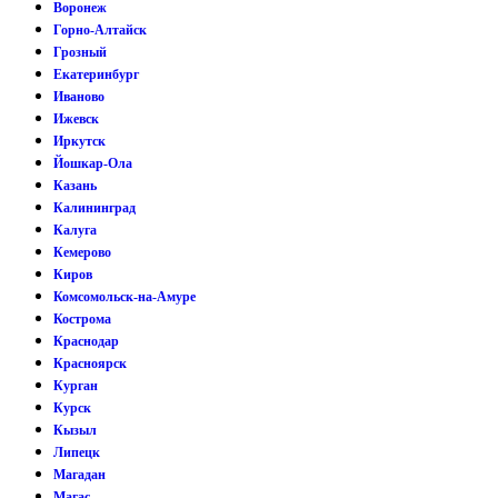
Воронеж
Горно-Алтайск
Грозный
Екатеринбург
Иваново
Ижевск
Иркутск
Йошкар-Ола
Казань
Калининград
Калуга
Кемерово
Киров
Комсомольск-на-Амуре
Кострома
Краснодар
Красноярск
Курган
Курск
Кызыл
Липецк
Магадан
Магас