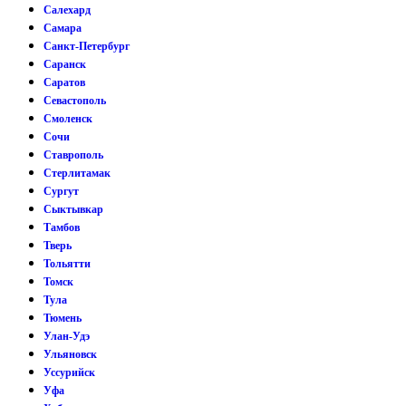
Салехард
Самара
Санкт-Петербург
Саранск
Саратов
Севастополь
Смоленск
Сочи
Ставрополь
Стерлитамак
Сургут
Сыктывкар
Тамбов
Тверь
Тольятти
Томск
Тула
Тюмень
Улан-Удэ
Ульяновск
Уссурийск
Уфа