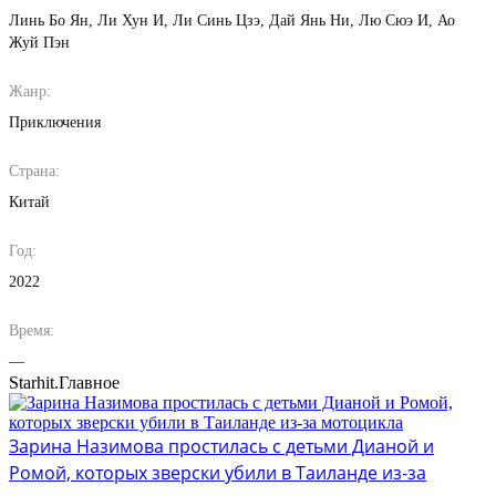
Линь Бо Ян
Ли Хун И
Ли Синь Цзэ
Дай Янь Ни
Лю Сюэ И
Ао
Жуй Пэн
Жанр:
Приключения
Страна:
Китай
Год:
2022
Время:
—
Starhit.
Главное
Зарина Назимова простилась с детьми Дианой и
Ромой, которых зверски убили в Таиланде из-за