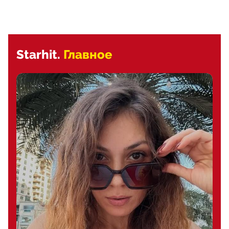
Starhit.
Главное