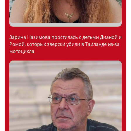
Зарина Назимова простилась с детьми Дианой и
Ромой, которых зверски убили в Таиланде из-за
мотоцикла