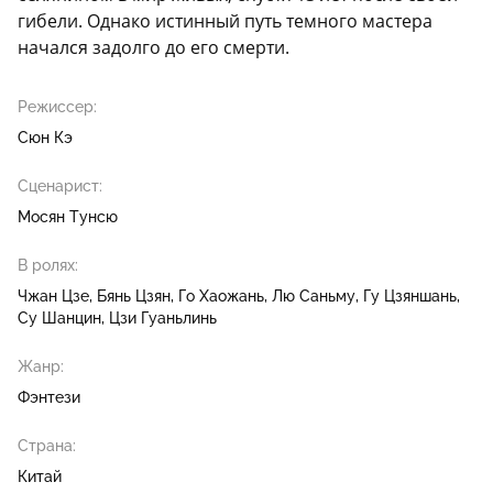
гибели. Однако истинный путь темного мастера
начался задолго до его смерти.
Режиссер:
Сюн Кэ
Сценарист:
Мосян Тунсю
В ролях:
Чжан Цзе
Бянь Цзян
Го Хаожань
Лю Саньму
Гу Цзяншань
Су Шанцин
Цзи Гуаньлинь
Жанр:
Фэнтези
Страна:
Китай