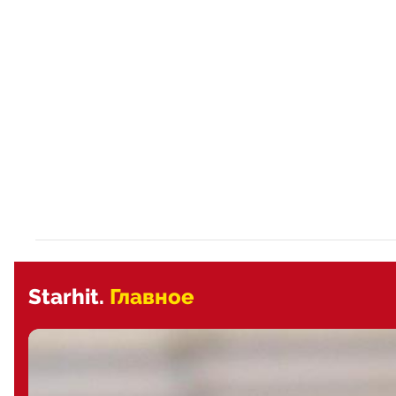
Starhit.
Главное