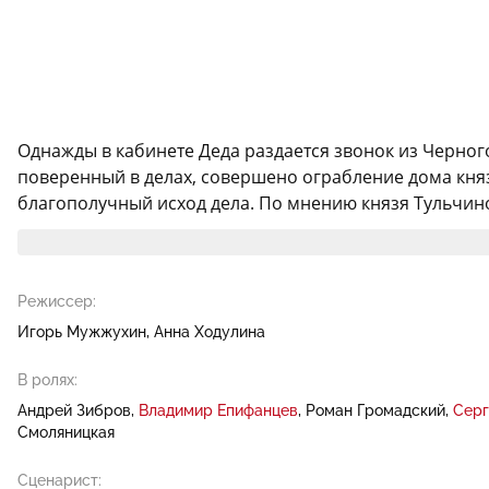
Однажды в кабинете Деда раздается звонок из Черног
поверенный в делах, совершено ограбление дома княз
благополучный исход дела. По мнению князя Тульчино
Режиссер:
Игорь Мужжухин
Анна Ходулина
В ролях:
Андрей Зибров
Владимир Епифанцев
Роман Громадский
Серг
Смоляницкая
Сценарист: