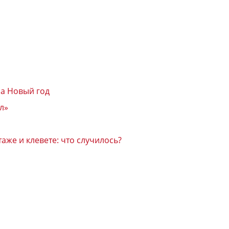
на Новый год
л»
же и клевете: что случилось?