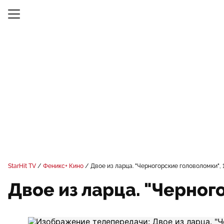
StarHit TV
Феникс+ Кино
Двое из ларца. "Черногорские головоломки", 
Двое из ларца. "Черног