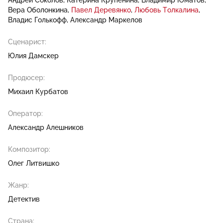
Андрей Соколов
Катерина Крупенина
Владимир Юматов
Вера Оболонкина
Павел Деревянко
Любовь Толкалина
Владис Голькофф
Александр Маркелов
Сценарист:
Юлия Дамскер
Продюсер:
Михаил Курбатов
Оператор:
Александр Алешников
Композитор:
Олег Литвишко
Жанр:
Детектив
Страна: