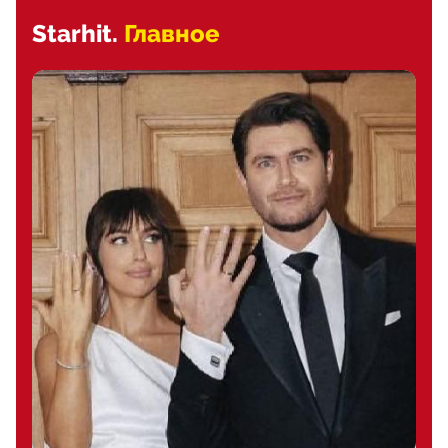
Starhit.
Главное