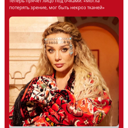
теперь прячет лицо под очками: «Могла
потерять зрение, мог быть некроз тканей»