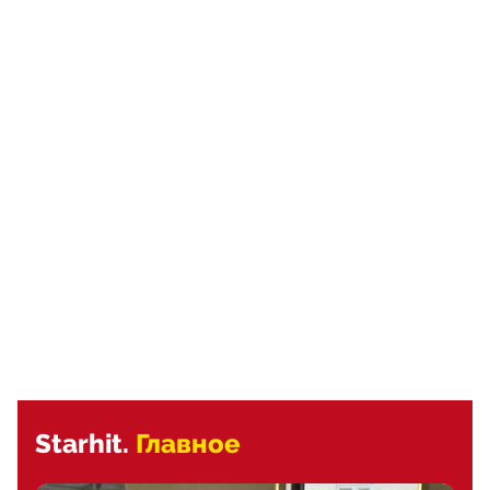
Starhit.
Главное