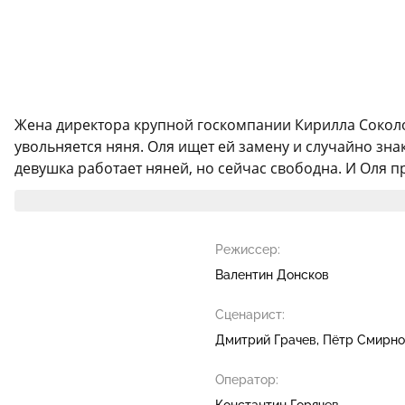
Жена директора крупной госкомпании Кирилла Соколов
увольняется няня. Оля ищет ей замену и случайно зна
девушка работает няней, но сейчас свободна. И Оля пре
Режиссер:
Валентин Донсков
Сценарист:
Дмитрий Грачев
Пётр Смирно
Оператор:
Константин Горячев