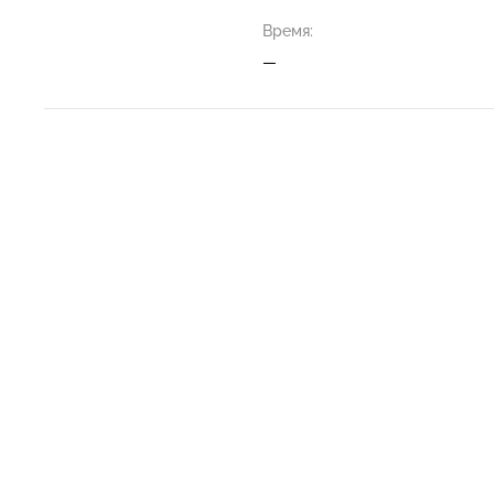
Время:
—