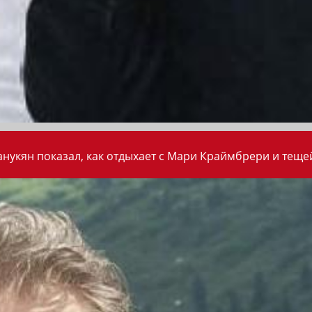
анукян показал, как отдыхает с Мари Краймбрери и теще