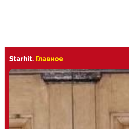
Starhit.
Главное