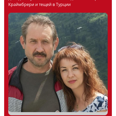
Краймбрери и тещей в Турции