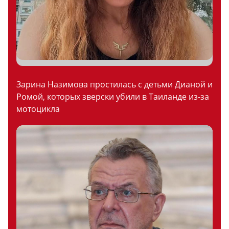
Зарина Назимова простилась с детьми Дианой и
Ромой, которых зверски убили в Таиланде из-за
мотоцикла