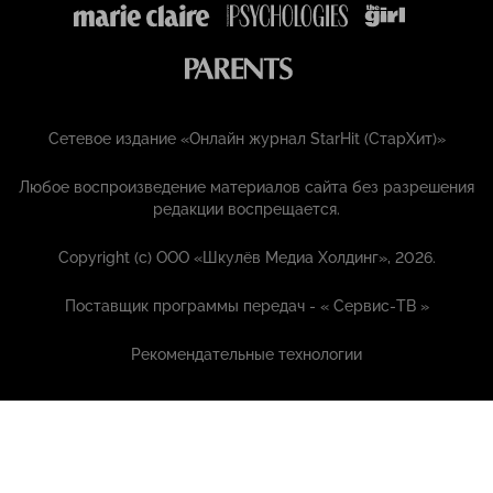
Сетевое издание «Онлайн журнал StarHit (СтарХит)»
Любое воспроизведение материалов сайта без разрешения
редакции воспрещается.
Copyright (с) ООО «Шкулёв Медиа Холдинг», 2026.
Поставщик программы передач - «
Сервис-ТВ
»
Рекомендательные технологии