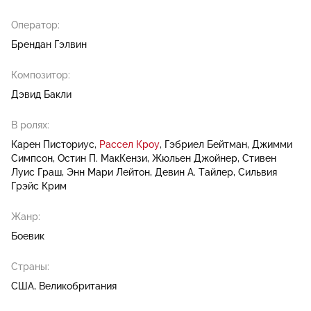
Оператор:
Брендан Гэлвин
Композитор:
Дэвид Бакли
В ролях:
Карен Писториус
Рассел Кроу
Гэбриел Бейтман
Джимми
Симпсон
Остин П. МакКензи
Жюльен Джойнер
Стивен
Луис Граш
Энн Мари Лейтон
Девин А. Тайлер
Сильвия
Грэйс Крим
Жанр:
Боевик
Страны:
США, Великобритания