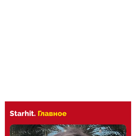
Starhit.
Главное