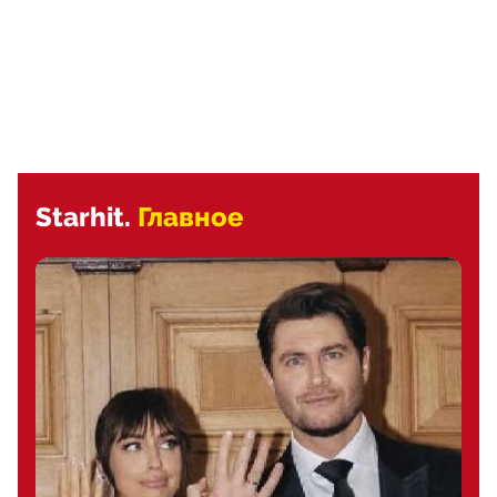
Starhit.
Главное