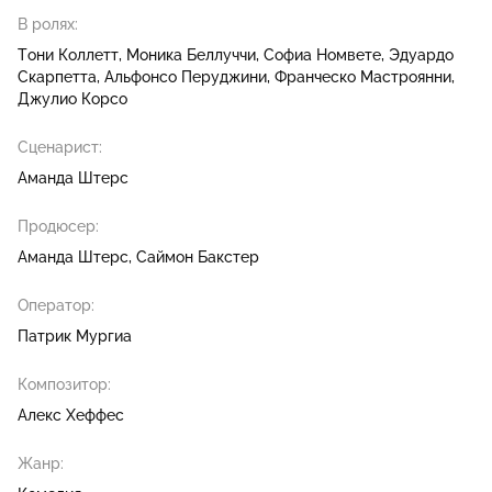
В ролях:
Тони Коллетт
Моника Беллуччи
Софиа Номвете
Эдуардо
Скарпетта
Альфонсо Перуджини
Франческо Мастроянни
Джулио Корсо
Сценарист:
Аманда Штерс
Продюсер:
Аманда Штерс
Саймон Бакстер
Оператор:
Патрик Мургиа
Композитор:
Алекс Хеффес
Жанр: