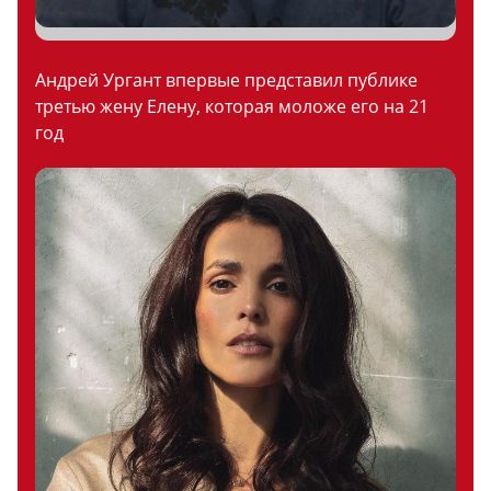
Андрей Ургант впервые представил публике
третью жену Елену, которая моложе его на 21
год