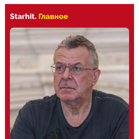
Starhit.
Главное