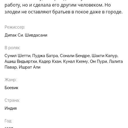
работу, но и сделала его другим человеком. Но
злодеи не оставляют братьев в покое даже в городе.
Режиссер:
Дипак Си. Шивдасани
В ролях:
Сунил Шетти
Пуджа Батра
Сонали Бендре
Шакти Капур
Ашиш Видьяртхи
Кадер Кхан
Кунал Кхему
Ом Пури
Лалита
Павар
Ишрат Али
Жанр:
Боевик
Страна:
Индия
Год: