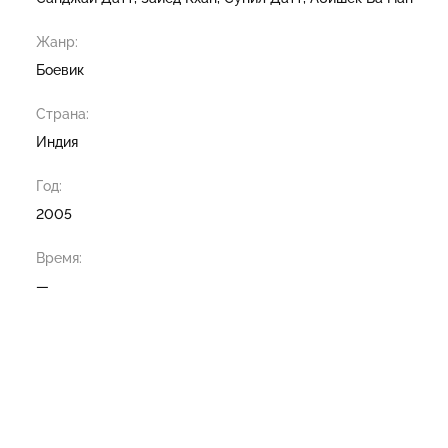
Жанр:
Боевик
Страна:
Индия
Год:
2005
Время:
—