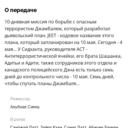
О передаче
10-дневная миссия по борьбе с опасным
террористом Джамбалем, который разработал
дьявольский план. JEET - кодовое название этого
плана, который запланирован на 10 мая. Сегодня - 4
мая... У Сидханта, руководителя ACT -
Антитеррористической ячейки, его брата Шашанка,
Адитьи и Адити, также сотрудников этого отдела и
канадского полицейского Дэна есть только семь
дней до контрольного числа - 10 мая. Семь дней,
чтобы спутать планы Джамбаля...
Режиссер:
Анубхав Синха
В ролях:
Санджай Датт
Зайед Кхан
Сунил Датт
Абишек Баччан