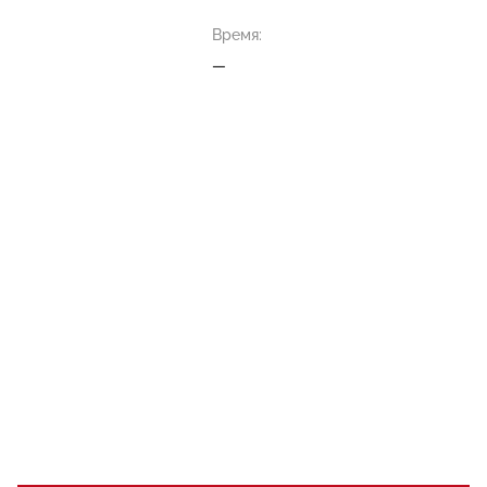
Время:
—