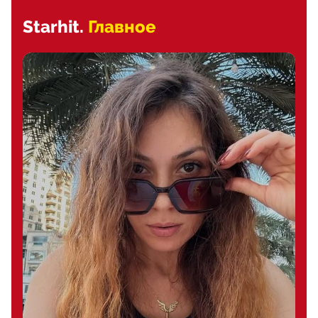
Starhit.
Главное