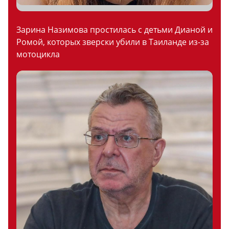
Зарина Назимова простилась с детьми Дианой и
Ромой, которых зверски убили в Таиланде из-за
мотоцикла