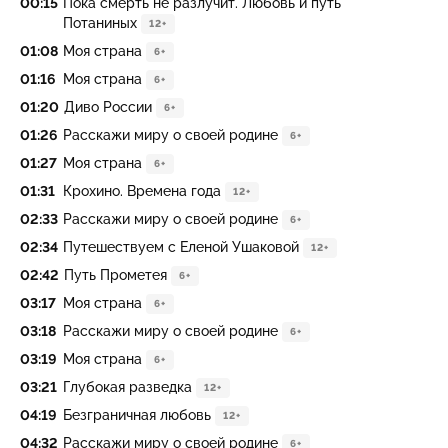
00:15
Пока смерть не разлучит. Любовь и путь
Потаниных
12+
01:08
Моя страна
6+
01:16
Моя страна
6+
01:20
Диво России
6+
01:26
Расскажи миру о своей родине
6+
01:27
Моя страна
6+
01:31
Крохино. Времена года
12+
02:33
Расскажи миру о своей родине
6+
02:34
Путешествуем с Еленой Ушаковой
12+
02:42
Путь Прометея
6+
03:17
Моя страна
6+
03:18
Расскажи миру о своей родине
6+
03:19
Моя страна
6+
03:21
Глубокая разведка
12+
04:19
Безграничная любовь
12+
04:32
Расскажи миру о своей родине
6+