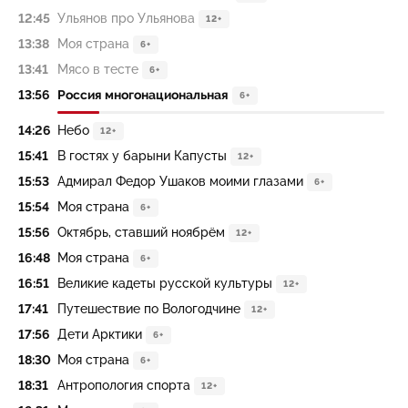
12:45
Ульянов про Ульянова
12+
13:38
Моя страна
6+
13:41
Мясо в тесте
6+
13:56
Россия многонациональная
6+
14:26
Небо
12+
15:41
В гостях у барыни Капусты
12+
15:53
Адмирал Федор Ушаков моими глазами
6+
15:54
Моя страна
6+
15:56
Октябрь, ставший ноябрём
12+
16:48
Моя страна
6+
16:51
Великие кадеты русской культуры
12+
17:41
Путешествие по Вологодчине
12+
17:56
Дети Арктики
6+
18:30
Моя страна
6+
18:31
Антропология спорта
12+