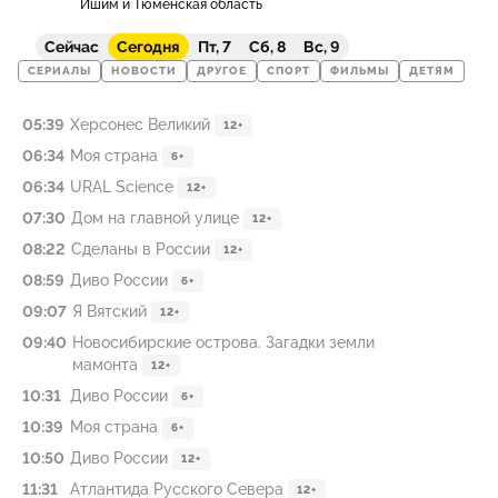
Ишим и Тюменская область
Сейчас
Сегодня
Пт, 7
Сб, 8
Вс, 9
СЕРИАЛЫ
НОВОСТИ
ДРУГОЕ
СПОРТ
ФИЛЬМЫ
ДЕТЯМ
05:39
Херсонес Великий
12+
06:34
Моя страна
6+
06:34
URAL Science
12+
07:30
Дом на главной улице
12+
08:22
Сделаны в России
12+
08:59
Диво России
6+
09:07
Я Вятский
12+
09:40
Новосибирские острова. Загадки земли
мамонта
12+
10:31
Диво России
6+
10:39
Моя страна
6+
10:50
Диво России
12+
11:31
Атлантида Русского Севера
12+