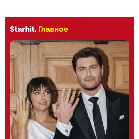
Starhit.
Главное