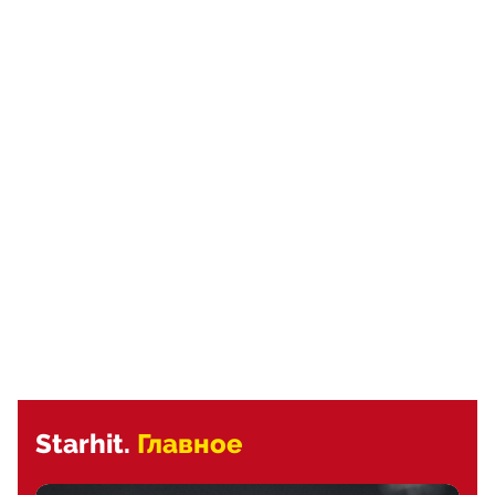
Starhit.
Главное