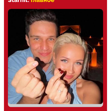
Starhit.
Главное