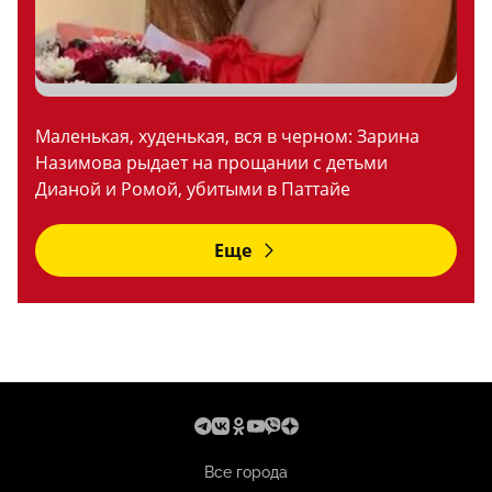
Маленькая, худенькая, вся в черном: Зарина
Назимова рыдает на прощании с детьми
Дианой и Ромой, убитыми в Паттайе
Еще
Все города