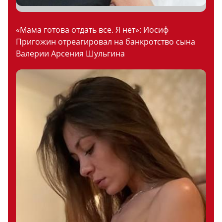
«Мама готова отдать все. Я нет»: Иосиф
Пригожин отреагировал на банкротство сына
Валерии Арсения Шульгина