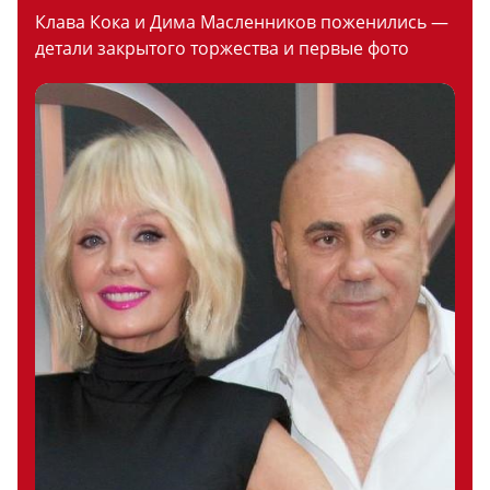
Клава Кока и Дима Масленников поженились —
детали закрытого торжества и первые фото