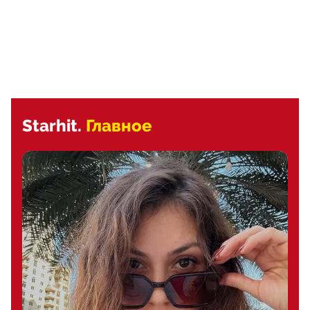
Starhit.
Главное