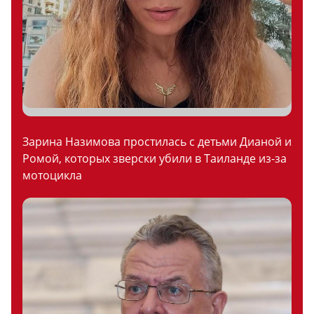
Зарина Назимова простилась с детьми Дианой и
Ромой, которых зверски убили в Таиланде из-за
мотоцикла