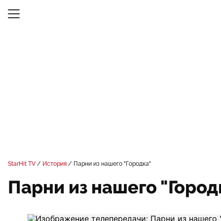
StarHit TV
История
Парни из нашего "Городка"
Парни из нашего "Город