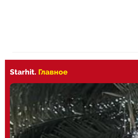
Starhit.
Главное