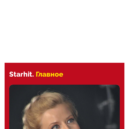
Starhit.
Главное