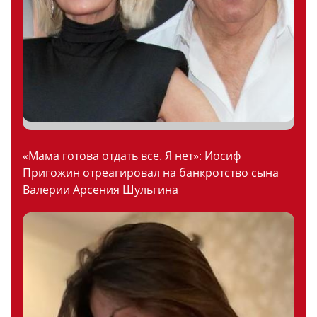
«Мама готова отдать все. Я нет»: Иосиф
Пригожин отреагировал на банкротство сына
Валерии Арсения Шульгина