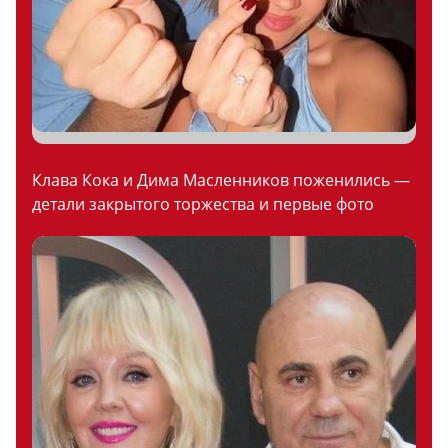
Клава Кока и Дима Масленников поженились —
детали закрытого торжества и первые фото