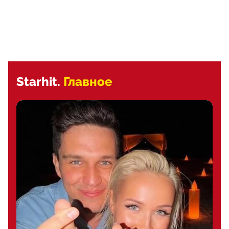
Starhit.
Главное