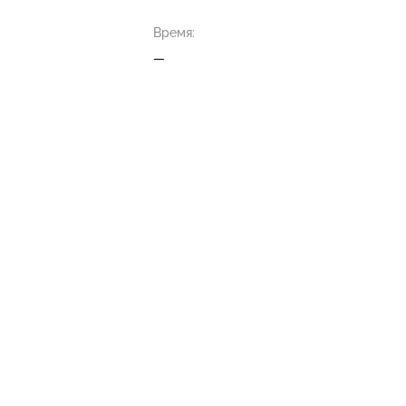
Время:
—