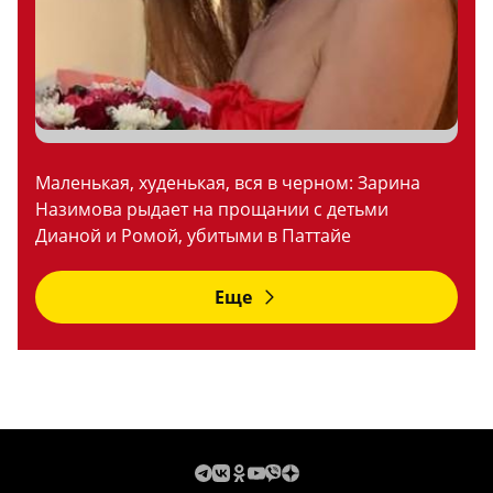
Маленькая, худенькая, вся в черном: Зарина
Назимова рыдает на прощании с детьми
Дианой и Ромой, убитыми в Паттайе
Еще