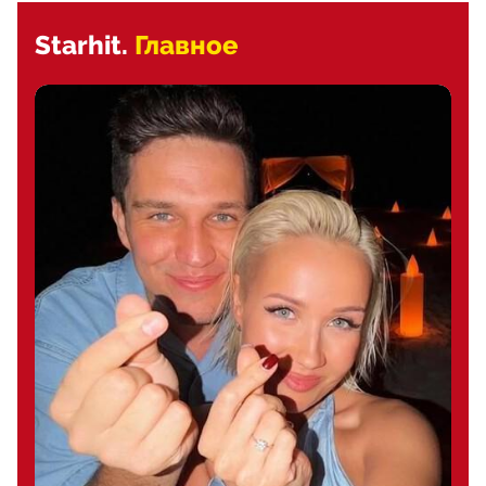
Starhit.
Главное