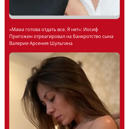
«Мама готова отдать все. Я нет»: Иосиф
Пригожин отреагировал на банкротство сына
Валерии Арсения Шульгина