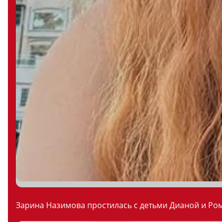
Зарина Назимова простилась с детьми Дианой и Ром