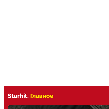
Starhit.
Главное