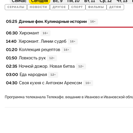
Сейчас
Сегодня
Вс, 9
Пн, 10
Вт, 11
Ср, 12
Чт, 13
СЕРИАЛЫ
НОВОСТИ
ДРУГОЕ
СПОРТ
ФИЛЬМЫ
ДЕТЯМ
05:25
Дачные феи. Кулинарные истории
16+
06:30
Хиромант
16+
14:40
Хиромант. Линии судеб
16+
01:20
Коллекция рецептов
16+
01:50
Ловкость рук
12+
02:35
Ночной дожор. Новая битва
12+
03:00
Еда народная
12+
04:30
Своя кухня с Антоном Аренсом
16+
Программа телеканала Телекафе, вещание в Иваново и Ивановской обл