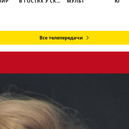
МИР
В ГОСТЯХ У СКАЗКИ
МУЛЬТ
Ю
Все телепередачи