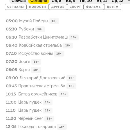
Сейчас
Сегодня
Сб, 8
Вс, 9
Пн, 10
Вт, 11
Ср, 12
Ч
СЕРИАЛЫ
НОВОСТИ
ДРУГОЕ
СПОРТ
ФИЛЬМЫ
ДЕТЯМ
05:00
Музей Победы
16+
05:30
Рубежи
16+
06:10
Разработки Цнииточмаш
16+
06:40
Ковбойская стрельба
18+
07:10
Искусство войны
16+
07:20
Зорге
18+
08:05
Зорге
18+
09:00
Лекторий Достоевский
16+
09:45
Практическая стрельба
16+
10:15
Битва оружейников
16+
11:00
Царь пушек
18+
11:10
Царь пушек
18+
11:20
Чёрный снег
18+
12:05
Господа-товарищи
18+