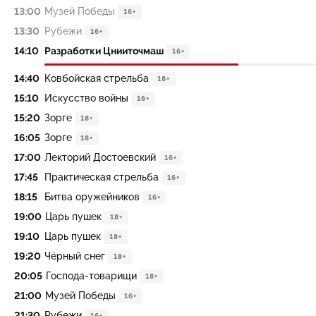
13:00
Музей Победы
16+
13:30
Рубежи
16+
14:10
Разработки Цнииточмаш
16+
14:40
Ковбойская стрельба
18+
15:10
Искусство войны
16+
15:20
Зорге
18+
16:05
Зорге
18+
17:00
Лекторий Достоевский
16+
17:45
Практическая стрельба
16+
18:15
Битва оружейников
16+
19:00
Царь пушек
18+
19:10
Царь пушек
18+
19:20
Чёрный снег
18+
20:05
Господа-товарищи
18+
21:00
Музей Победы
16+
21:30
Рубежи
16+