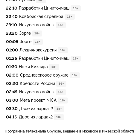
22:10
Разработки Цнииточмаш
16+
22:40
Ковбойская стрельба
18+
23:10
Искусство войны
16+
23:20
Зорге
18+
00:05
Зорге
18+
01:00
Лекция-экскурсия
16+
01:25
Разработки Цнииточмаш
16+
01:30
Ножи Кизляра
18+
02:00
Средневековое оружие
16+
02:20
Крепости России
16+
02:45
Искусство войны
16+
03:00
Мега проект NICA
16+
03:30
Двое из ларца-2
18+
04:15
Двое из ларца-2
18+
Программа телеканала Оружие, вещание в Ижевске и Ижевской област