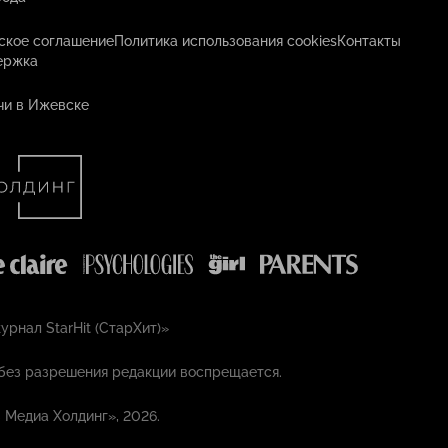
ское соглашение
Политика использования cookies
Контакты
ержка
чи в Ижевске
рнал StarHit (СтарХит)»
без разрешения редакции воспрещается.
 Медиа Холдинг», 2026.