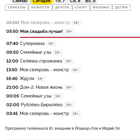
Сейчас
Сегодня
Пт, 7
Сб, 8
Вс, 9
СЕРИАЛЫ
НОВОСТИ
ДРУГОЕ
СПОРТ
ФИЛЬМЫ
ДЕТЯМ
05:00
Моя свекровь - монстр
16+
05:50
Моя свадьба лучше!
16+
07:40
Супермама
16+
09:50
Семейные узы
16+
12:00
Селянка-горожанка
16+
13:50
Моя свекровь - монстр
16+
16:40
Ждули
16+
21:00
Дом-2. Новая жизнь
16+
00:05
Семейные узы
16+
02:00
Рублёво-Бирюлёво
16+
03:45
Моя свекровь - монстр
16+
Программа телеканала Ю, вещание в Йошкар-Оле и Марий Эл