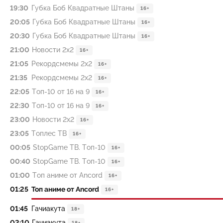
19:30
Губка Боб Квадратные Штаны
16+
20:05
Губка Боб Квадратные Штаны
16+
20:30
Губка Боб Квадратные Штаны
16+
21:00
Новости 2х2
16+
21:05
Рекордсмемы 2х2
16+
21:35
Рекордсмемы 2х2
16+
22:05
Топ-10 от 16 на 9
16+
22:30
Топ-10 от 16 на 9
16+
23:00
Новости 2х2
16+
23:05
Топлес ТВ
16+
00:05
StopGame ТВ. Топ-10
16+
00:40
StopGame ТВ. Топ-10
16+
01:00
Топ аниме от Ancord
16+
01:25
Топ аниме от Ancord
16+
01:45
Гачиакута
18+
02:10
Гачиакута
18+